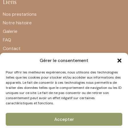
Liens
Nos prestations
Notre histoire
Galerie
FAQ
Contact
Mentions légales
Gérer le consentement
Pour offrir les meilleures expériences, nous utilisons des technologies
Contact
telles que les cookies pour stocker et/ou accéder aux informations des
appareils. Le fait de consentir à ces technologies nous permettra de
168 Rue du Maréchal Foch, 57200 Sarreguemines
traiter des données telles que le comportement de navigation ou les ID
uniques sur ce site. Le fait de ne pas consentir ou de retirer son
contact@the-bubble-shop.com
consentement peut avoir un effet négatif sur certaines
caractéristiques et fonctions.
+ 33 3 87 09 45 32
Accepter